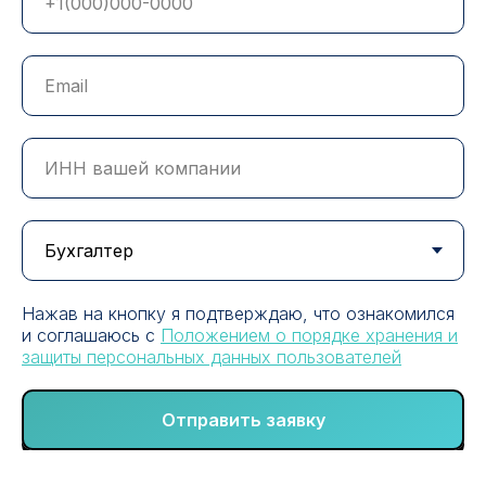
Ваш надежный партнер
Нажав на кнопку я подтверждаю, что ознакомился
и соглашаюсь с
Положением о порядке хранения и
в защите бизнеса
защиты персональных данных пользователей
+7 (8352) 66-95-30
info@vgsrv.ru
Отправить заявку
© «ВГ Сервис» 2026