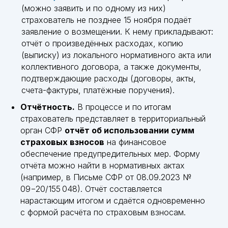
+7 (8352) 66-95-30
(можно заявить и по одному из них)
info@vgsrv.ru
страхователь не позднее 15 ноября подаёт
заявление о возмещении. К нему прикладывают:
отчёт о произведённых расходах, копию
(выписку) из локального нормативного акта или
© «ВГ Сервис» 2026
Обществос ограниченной ответственностью
коллективного договора, а также документы,
«ВГ сервис» (ООО «ВГ сервис»)
129 085, город Москва, пр-кт Мира, д. 101 стр. 1, эт 1 пом
подтверждающие расходы (договоры, акты,
1 ком 17
счета-фактуры, платёжные поручения).
Политика конфиденциальности
Непубличная оферта (договор) о предоставлении доступа
Отчётность.
В процессе и по итогам
к Сервису «ПРАВОБЕРЕГ»
страхователь представляет в территориальный
орган СФР
отчёт об использовании сумм
страховых взносов
на финансовое
обеспечение предупредительных мер. Форму
отчёта можно найти в нормативных актах
(например, в Письме СФР от 08.09.2023 №
09−20/155 048). Отчёт составляется
нарастающим итогом и сдаётся одновременно
с формой расчёта по страховым взносам.