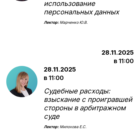
использование
персональных данных
Лектор:
Марченко Ю.В.
Ваш надежный партнер
в защите бизнеса
28.11.2025
+7 (8352) 66-95-30
в 11:00
info@vgsrv.ru
28.11.2025
в 11:00
Судебные расходы:
© «ВГ Сервис» 2026
Обществос ограниченной ответственностью
взыскание с проигравшей
«ВГ сервис» (ООО «ВГ сервис»)
129 085, город Москва, пр-кт Мира, д. 101 стр. 1, эт 1 пом
1 ком 17
стороны в арбитражном
Политика конфиденциальности
суде
Непубличная оферта (договор) о предоставлении доступа
к Сервису «ПРАВОБЕРЕГ»
Лектор:
Милохова Е.С.