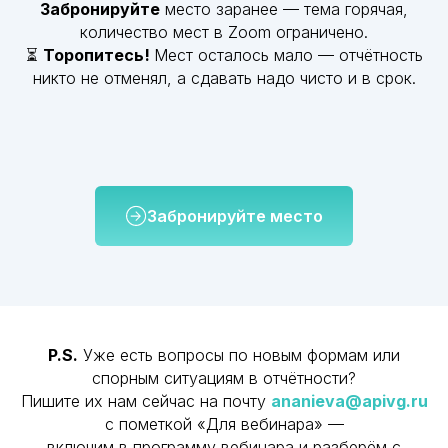
Забронируйте
место заранее — тема горячая,
количество мест в Zoom ограничено.
⏳
Торопитесь!
Мест осталось мало — отчётность
никто не отменял, а сдавать надо чисто и в срок.
Забронируйте место
Ваш надежный партнер
в защите бизнеса
+7 (8352) 66-95-30
info@vgsrv.ru
P.S.
Уже есть вопросы по новым формам или
спорным ситуациям в отчётности?
Пишите их нам сейчас на почту
ananieva@apivg.ru
с пометкой «Для вебинара» —
© «ВГ Сервис» 2026
включим в программу вебинара и разберём с
Обществос ограниченной ответственностью