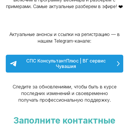
«ВГ сервис» (ООО «ВГ сервис»)
примерами. Самые актуальные разберем в эфире! ❤️
129 085, город Москва, пр-кт Мира, д. 101 стр. 1, эт 1 пом
1 ком 17
Политика конфиденциальности
Непубличная оферта (договор) о предоставлении доступа
к Сервису «ПРАВОБЕРЕГ»
Актуальные анонсы и ссылки на регистрацию — в
нашем Telegram-канале:
СПС КонсультантПлюс | ВГ сервис
Чувашия
Следите за обновлениями, чтобы быть в курсе
последних изменений и своевременно
получать профессиональную поддержку.
Заполните контактные