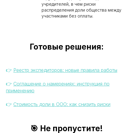
учредителей, в чем риски
распределения доли общества между
участниками без оплаты.
Готовые решения:
Ваш надежный партнер
в защите бизнеса
+7 (8352) 66-95-30
info@vgsrv.ru
👉
Реестр экспедиторов: новые правила работы
👉
Соглашение о намерениях: инструкция по
применению
© «ВГ Сервис» 2026
Обществос ограниченной ответственностью
«ВГ сервис» (ООО «ВГ сервис»)
👉
Стоимость доли в ООО: как снизить риски
129 085, город Москва, пр-кт Мира, д. 101 стр. 1, эт 1 пом
1 ком 17
Политика конфиденциальности
Непубличная оферта (договор) о предоставлении доступа
к Сервису «ПРАВОБЕРЕГ»
🎯
Не пропустите!