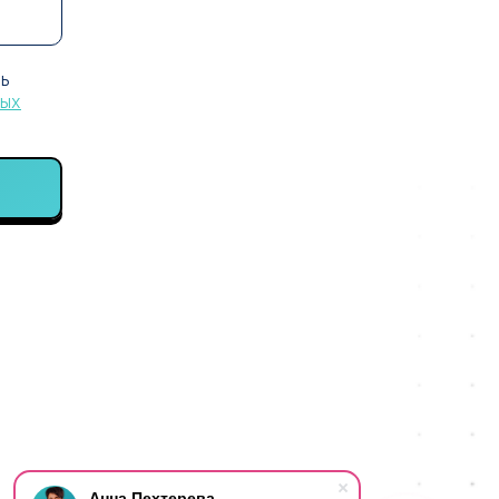
сь
ных
Анна Пехтерева