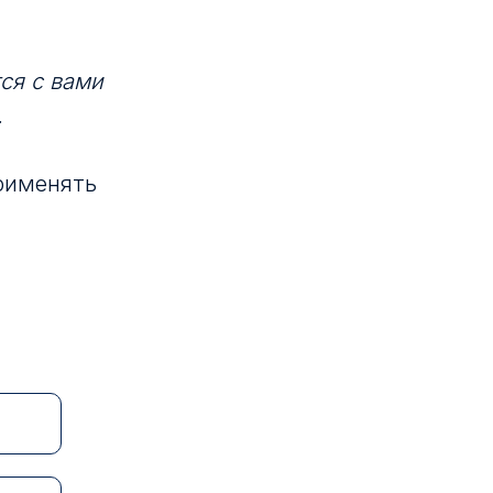
ся с вами
.
рименять